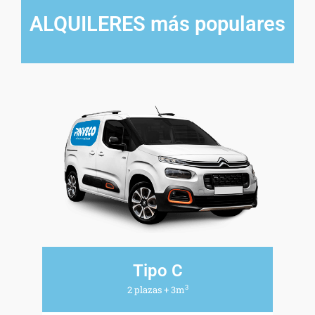
ALQUILERES más populares
Tipo C
3
2 plazas + 3m