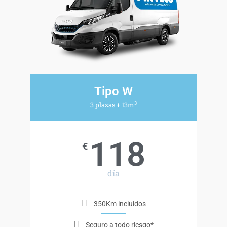
Tipo W
3
3 plazas + 13m
118
€
día
350Km incluidos
Seguro a todo riesgo*