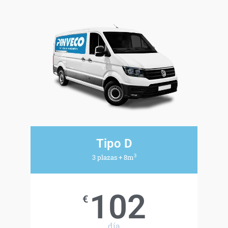
Tipo D
3
3 plazas + 8m
102
€
día