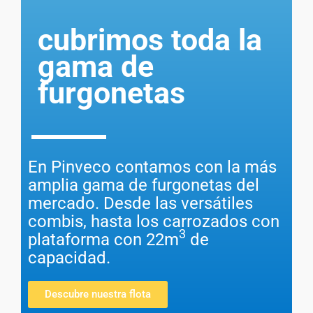
cubrimos toda la
gama de
furgonetas
En Pinveco contamos con la más
amplia gama de furgonetas del
mercado. Desde las versátiles
combis, hasta los carrozados con
3
plataforma con 22m
de
capacidad.
Descubre nuestra flota