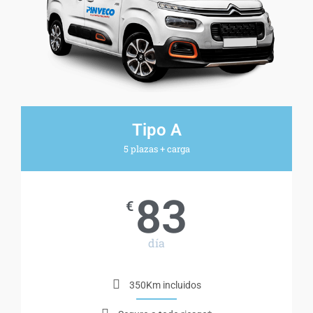
Tipo A
5 plazas + carga
83
€
día
350Km incluidos