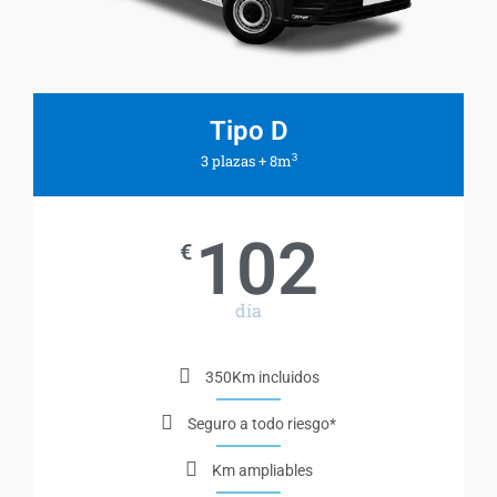
Tipo D
3
3 plazas + 8m
102
€
día
350Km incluidos
Seguro a todo riesgo*
Km ampliables