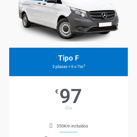
Tipo F
3
3 plazas + 6 o 7m
97
€
día
350Km incluidos