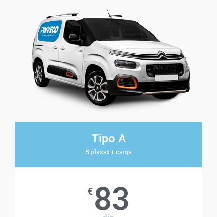
Tipo A
5 plazas + carga
83
€
día