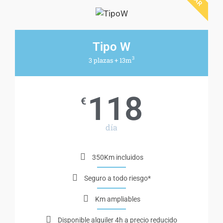
Tipo W
3
3 plazas + 13m
118
€
día
350Km incluidos
Seguro a todo riesgo*
Km ampliables
Disponible alquiler 4h a precio reducido