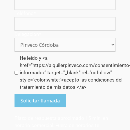
Teléfono
*
Delegación
*
He leido y <a
href="https://alquilerpinveco.com/consentimiento
informado/" target="_blank" rel="nofollow"
style="color:white;">acepto las condiciones del
tratamiento de mis datos </a>
Solicitar llamada
Plazo de respuesta aproximado 15 min. en
horario comercial. Fuera de horarios te