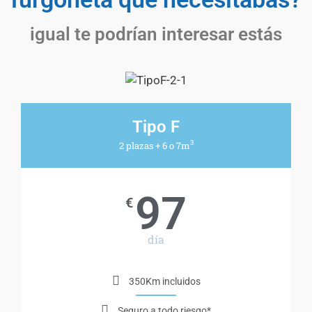
igual te podrían interesar estás
Tipo F
3
2 plazas + 6 o 7m
97
€
día
350Km incluidos
Seguro a todo riesgo*